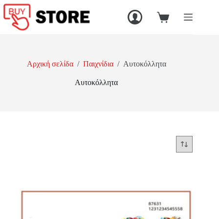
Μετάβαση
στο
Καλάθι
περιεχόμενο
Αγορών
Αρχική σελίδα
/
Παιχνίδια
/
Αυτοκόλλητα
Αυτοκόλλητα