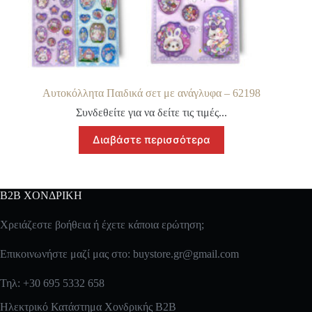
Αυτοκόλλητα Παιδικά σετ με ανάγλυφα – 62198
Συνδεθείτε για να δείτε τις τιμές...
Διαβάστε περισσότερα
B2B ΧΟΝΔΡΙΚΗ
Χρειάζεστε βοήθεια ή έχετε κάποια ερώτηση;
Επικοινωνήστε μαζί μας στο:
buystore.gr@gmail.com
Τηλ: +30 695 5332 658
Ηλεκτρικό Κατάστημα Χονδρικής B2B