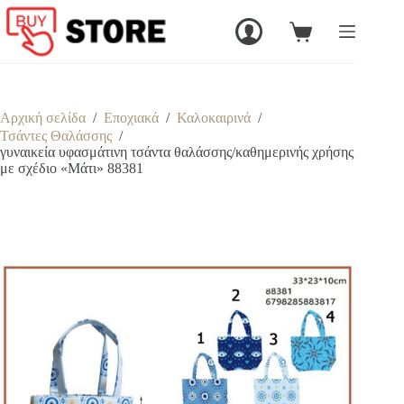
Μετάβαση
στο
Καλάθι
περιεχόμενο
Αγορών
Αρχική σελίδα
/
Εποχιακά
/
Καλοκαιρινά
/
Τσάντες Θαλάσσης
/
γυναικεία υφασμάτινη τσάντα θαλάσσης/καθημερινής χρήσης
με σχέδιο «Μάτι» 88381