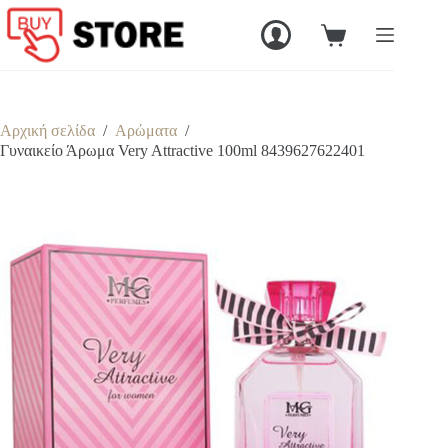
Μετάβαση
στο
Καλάθι
περιεχόμενο
Αγορών
Αρχική σελίδα
/
Αρώματα
/
Γυναικείο Άρωμα Very Attractive 100ml 8439627622401