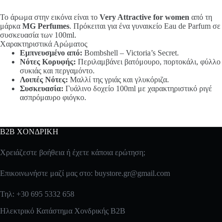
Το άρωμα στην εικόνα είναι το
Very Attractive for women
από τη
μάρκα
MG Perfumes
. Πρόκειται για ένα γυναικείο Eau de Parfum σε
συσκευασία των 100ml.
Χαρακτηριστικά Αρώματος
Εμπνευσμένο από:
Bombshell – Victoria’s Secret.
Νότες Κορυφής:
Περιλαμβάνει βατόμουρο, πορτοκάλι, φύλλο
συκιάς και περγαμόντο.
Λοιπές Νότες:
Μαλλί της γριάς και γλυκόριζα.
Συσκευασία:
Γυάλινο δοχείο 100ml με χαρακτηριστικό ριγέ
ασπρόμαυρο φιόγκο.
B2B ΧΟΝΔΡΙΚΗ
Χρειάζεστε βοήθεια ή έχετε κάποια ερώτηση;
Επικοινωνήστε μαζί μας στο:
buystore.gr@gmail.com
Τηλ: +30 695 5332 658
Ηλεκτρικό Κατάστημα Χονδρικής B2B