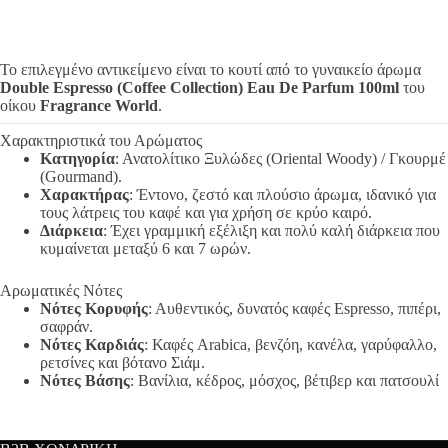
Το επιλεγμένο αντικείμενο είναι το κουτί από το γυναικείο άρωμα
Double Espresso (Coffee Collection) Eau De Parfum 100ml
του
οίκου
Fragrance World
.
Χαρακτηριστικά του Αρώματος
Κατηγορία
: Ανατολίτικο Ξυλώδες (Oriental Woody) / Γκουρμέ
(Gourmand).
Χαρακτήρας
: Έντονο, ζεστό και πλούσιο άρωμα, ιδανικό για
τους λάτρεις του καφέ και για χρήση σε κρύο καιρό.
Διάρκεια
: Έχει γραμμική εξέλιξη και πολύ καλή διάρκεια που
κυμαίνεται μεταξύ 6 και 7 ωρών.
Αρωματικές Νότες
Νότες Κορυφής
: Αυθεντικός, δυνατός καφές Espresso, πιπέρι,
σαφράν.
Νότες Καρδιάς
: Καφές Arabica, βενζόη, κανέλα, γαρύφαλλο,
ρετσίνες και βότανο Σιάμ.
Νότες Βάσης
: Βανίλια, κέδρος, μόσχος, βέτιβερ και πατσουλί