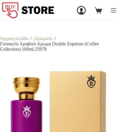
Μετάβαση
στο
Καλάθι
περιεχόμενο
Αγορών
Αρχική σελίδα
/
Αρώματα
/
Γυναικείο Αραβικό Αρωμα Double Espresso (Coffee
Collection) 100ml 25978