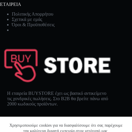
ΕΤΑΙΡΕΙΑ
Πολιτικής Απορρήτου
Σχετικά με εμάς
Όροι & Προϋποθέσεις
Η εταιρεία BUYSTORE έχει ως βασικό αντικείμενο
τις χονδρικές πωλήσεις. Στο B2B θα βρείτε πάνω από
2000 κωδικούς προϊόντων.
Χρησιμοποιούμε cookies για να διασφαλίσουμε ότι σας παρέχουμε
την καλύτερη δυνατή εμπειρία στον ιστότοπό μας.