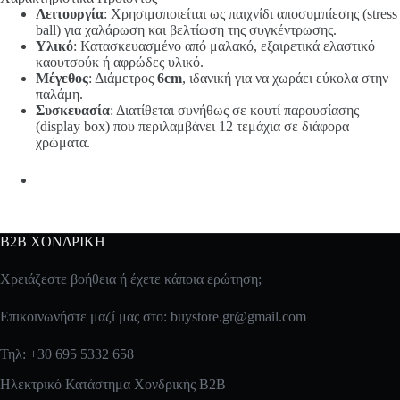
Λειτουργία
: Χρησιμοποιείται ως παιχνίδι αποσυμπίεσης (stress
ball) για χαλάρωση και βελτίωση της συγκέντρωσης.
Υλικό
: Κατασκευασμένο από μαλακό, εξαιρετικά ελαστικό
καουτσούκ ή αφρώδες υλικό.
Μέγεθος
: Διάμετρος
6cm
, ιδανική για να χωράει εύκολα στην
παλάμη.
Συσκευασία
: Διατίθεται συνήθως σε κουτί παρουσίασης
(display box) που περιλαμβάνει 12 τεμάχια σε διάφορα
χρώματα.
B2B ΧΟΝΔΡΙΚΗ
Χρειάζεστε βοήθεια ή έχετε κάποια ερώτηση;
Επικοινωνήστε μαζί μας στο:
buystore.gr@gmail.com
Τηλ: +30 695 5332 658
Ηλεκτρικό Κατάστημα Χονδρικής B2B