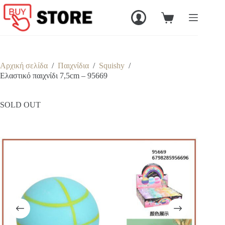
Μετάβαση
στο
Καλάθι
περιεχόμενο
Αγορών
Αρχική σελίδα
/
Παιχνίδια
/
Squishy
/
Ελαστικό παιχνίδι 7,5cm – 95669
SOLD OUT