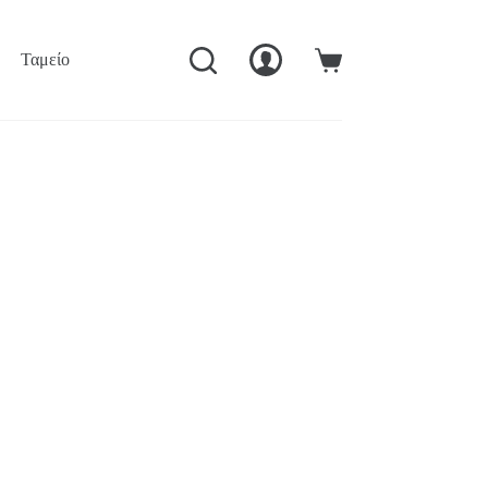
Ταμείο
Ο Λογαριασμός Μού
Καλάθι
Αγορών