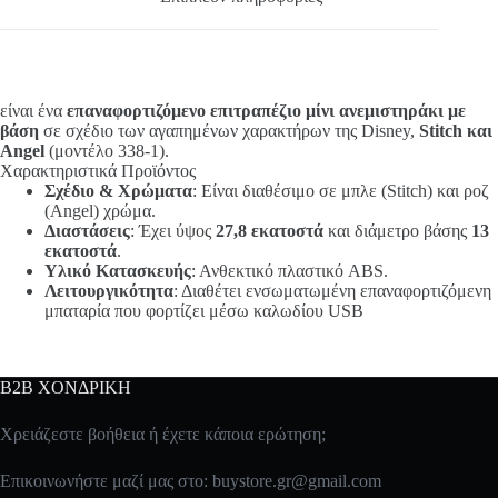
είναι ένα
επαναφορτιζόμενο επιτραπέζιο μίνι ανεμιστηράκι με
βάση
σε σχέδιο των αγαπημένων χαρακτήρων της Disney,
Stitch και
Angel
(μοντέλο 338-1).
Χαρακτηριστικά Προϊόντος
Σχέδιο & Χρώματα
: Είναι διαθέσιμο σε μπλε (Stitch) και ροζ
(Angel) χρώμα.
Διαστάσεις
: Έχει ύψος
27,8 εκατοστά
και διάμετρο βάσης
13
εκατοστά
.
Υλικό Κατασκευής
: Ανθεκτικό πλαστικό ABS.
Λειτουργικότητα
: Διαθέτει ενσωματωμένη επαναφορτιζόμενη
μπαταρία που φορτίζει μέσω καλωδίου USB
B2B ΧΟΝΔΡΙΚΗ
Χρειάζεστε βοήθεια ή έχετε κάποια ερώτηση;
Επικοινωνήστε μαζί μας στο:
buystore.gr@gmail.com