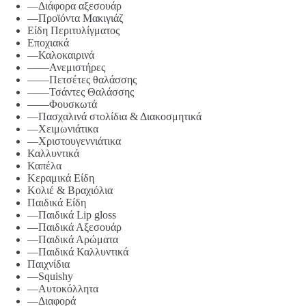
—Διάφορα αξεσουάρ
—Προϊόντα Μακιγιάζ
Είδη Περιτυλίγματος
Εποχιακά
—Καλοκαιρινά
——Ανεμιστήρες
——Πετσέτες θαλάσσης
——Τσάντες Θαλάσσης
——Φουσκωτά
—Πασχαλινά στολίδια & Διακοσμητικά
—Χειμωνιάτικα
—Χριστουγεννιάτικα
Καλλυντικά
Καπέλα
Κεραμικά Είδη
Κολιέ & Βραχιόλια
Παιδικά Είδη
—Παιδικά Lip gloss
—Παιδικά Αξεσουάρ
—Παιδικά Αρώματα
—Παιδικά Καλλυντικά
Παιχνίδια
—Squishy
—Αυτοκόλλητα
—Διαφορά