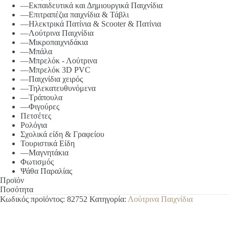
—Εκπαιδευτικά και Δημιουργικά Παιχνίδια
—Επιτραπέζια παιχνίδια & Τάβλι
—Ηλεκτρικά Πατίνια & Scooter & Πατίνια
—Λούτρινα Παιχνίδια
—Μικροπαιχνιδάκια
—Μπάλα
—Μπρελόκ - Λούτρινα
—Μπρελόκ 3D PVC
—Παιχνίδια χειρός
—Τηλεκατευθυνόμενα
—Τράπουλα
—Φιγούρες
Πετσέτες
Ρολόγια
Σχολικά είδη & Γραφείου
Τουριστικά Είδη
—Μαγνητάκια
Φωτισμός
Ψάθα Παραλίας
Προϊόν
Ποσότητα
Κωδικός προϊόντος:
82752
Κατηγορία:
Λούτρινα Παιχνίδια