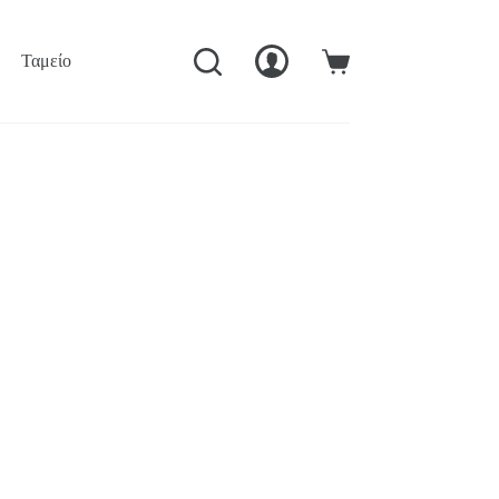
Ταμείο
Ο Λογαριασμός Μού
Καλάθι
Αγορών