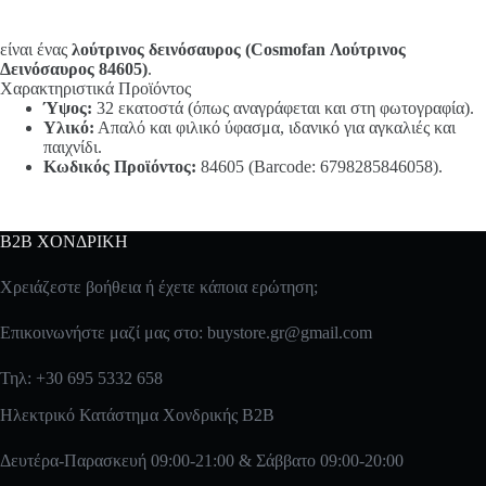
είναι ένας
λούτρινος δεινόσαυρος (Cosmofan Λούτρινος
Δεινόσαυρος 84605)
.
Χαρακτηριστικά Προϊόντος
Ύψος:
32 εκατοστά (όπως αναγράφεται και στη φωτογραφία).
Υλικό:
Απαλό και φιλικό ύφασμα, ιδανικό για αγκαλιές και
παιχνίδι.
Κωδικός Προϊόντος:
84605 (Barcode: 6798285846058).
B2B ΧΟΝΔΡΙΚΗ
Χρειάζεστε βοήθεια ή έχετε κάποια ερώτηση;
Επικοινωνήστε μαζί μας στο:
buystore.gr@gmail.com
Τηλ: +30 695 5332 658
Ηλεκτρικό Κατάστημα Χονδρικής B2B
Δευτέρα-Παρασκευή 09:00-21:00 & Σάββατο 09:00-20:00