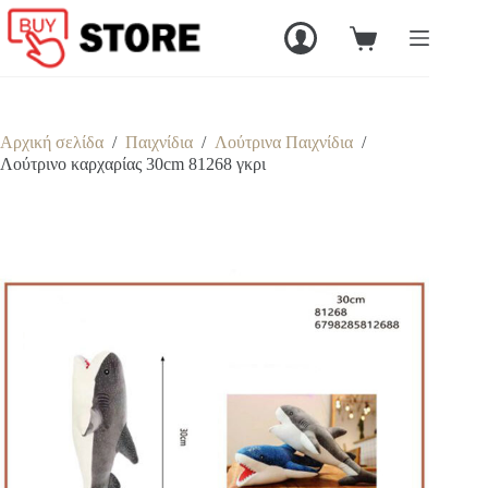
Μετάβαση
στο
Καλάθι
περιεχόμενο
Αγορών
Αρχική σελίδα
/
Παιχνίδια
/
Λούτρινα Παιχνίδια
/
Λούτρινο καρχαρίας 30cm 81268 γκρι