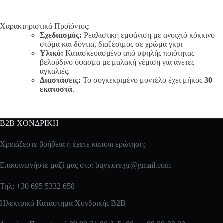
Χαρακτηριστικά Προϊόντος:
Σχεδιασμός:
Ρεαλιστική εμφάνιση με ανοιχτό κόκκινο
στόμα και δόντια, διαθέσιμος σε χρώμα γκρι
Υλικό:
Κατασκευασμένο από υψηλής ποιότητας
βελούδινο ύφασμα με μαλακή γέμιση για άνετες
αγκαλιές.
Διαστάσεις:
Το συγκεκριμένο μοντέλο έχει μήκος
30
εκατοστά
.
B2B ΧΟΝΔΡΙΚΗ
Χρειάζεστε βοήθεια ή έχετε κάποια ερώτηση;
Επικοινωνήστε μαζί μας στο:
buystore.gr@gmail.com
Τηλ: +30 695 5332 658
Ηλεκτρικό Κατάστημα Χονδρικής B2B