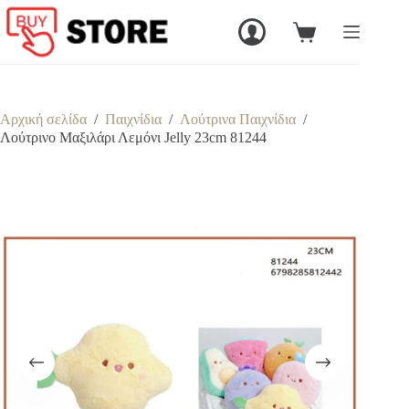
Μετάβαση
στο
Καλάθι
περιεχόμενο
Αγορών
Αρχική σελίδα
/
Παιχνίδια
/
Λούτρινα Παιχνίδια
/
Λούτρινο Μαξιλάρι Λεμόνι Jelly 23cm 81244