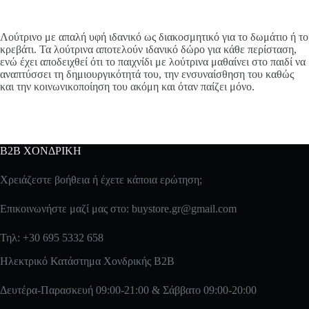
Λούτρινο με απαλή υφή ιδανικό ως διακοσμητικό για το δωμάτιο ή το
κρεβάτι. Τα λούτρινα αποτελούν ιδανικό δώρο για κάθε περίσταση,
ενώ έχει αποδειχθεί ότι το παιχνίδι με λούτρινα μαθαίνει στο παιδί να
αναπτύσσει τη δημιουργικότητά του, την ενσυναίσθηση του καθώς
και την κοινωνικοποίηση του ακόμη και όταν παίζει μόνο.
B2B ΧΟΝΔΡΙΚΗ
Χρειάζεστε βοήθεια ή έχετε κάποια ερώτηση;
Επικοινωνήστε μαζί μας στο:
buystore.gr@gmail.com
Τηλ: +30 695 5332 658
Ηλεκτρικό Κατάστημα Χονδρικής B2B
Δευτέρα-Παρασκευή 09:00-21:00 & Σάββατο 09:00-20:00