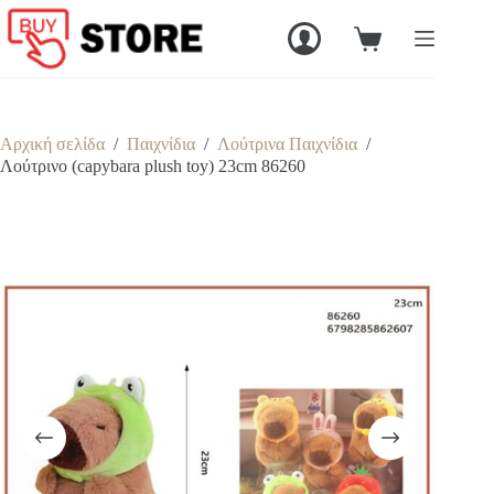
Μετάβαση
στο
Καλάθι
περιεχόμενο
Αγορών
Αρχική σελίδα
/
Παιχνίδια
/
Λούτρινα Παιχνίδια
/
Λούτρινο (capybara plush toy) 23cm 86260