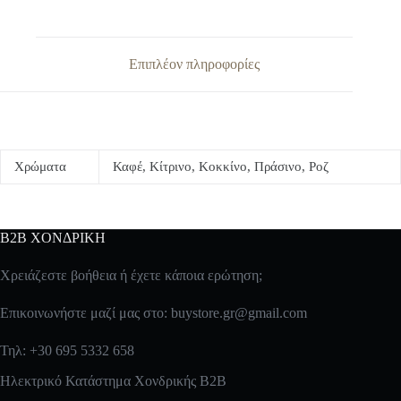
Επιπλέον πληροφορίες
Χρώματα
Καφέ, Κίτρινο, Κοκκίνο, Πράσινο, Ροζ
B2B ΧΟΝΔΡΙΚΗ
Χρειάζεστε βοήθεια ή έχετε κάποια ερώτηση;
Επικοινωνήστε μαζί μας στο:
buystore.gr@gmail.com
Τηλ: +30 695 5332 658
Ηλεκτρικό Κατάστημα Χονδρικής B2B