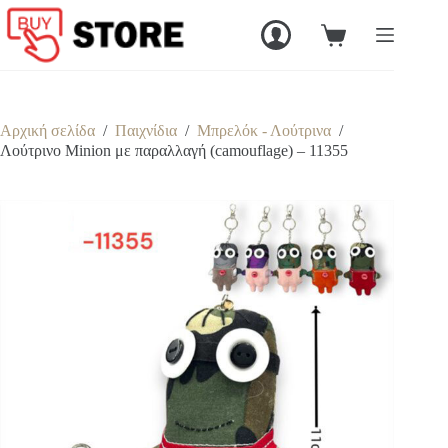
Μετάβαση
στο
Καλάθι
περιεχόμενο
Αγορών
Αρχική σελίδα
/
Παιχνίδια
/
Μπρελόκ - Λούτρινα
/
Λούτρινο Minion με παραλλαγή (camouflage) – 11355