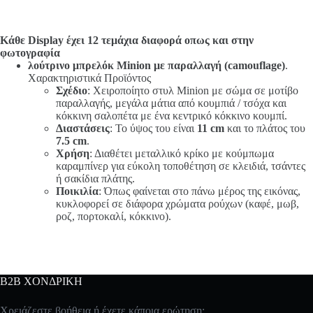
Κάθε Display έχει 12 τεμάχια διαφορά οπως και στην
φωτογραφία
λούτρινο μπρελόκ Minion με παραλλαγή (camouflage)
.
Χαρακτηριστικά Προϊόντος
Σχέδιο
: Χειροποίητο στυλ Minion με σώμα σε μοτίβο
παραλλαγής, μεγάλα μάτια από κουμπιά / τσόχα και
κόκκινη σαλοπέτα με ένα κεντρικό κόκκινο κουμπί.
Διαστάσεις
: Το ύψος του είναι
11 cm
και το πλάτος του
7.5 cm
.
Χρήση
: Διαθέτει μεταλλικό κρίκο με κούμπωμα
καραμπίνερ για εύκολη τοποθέτηση σε κλειδιά, τσάντες
ή σακίδια πλάτης.
Ποικιλία
: Όπως φαίνεται στο πάνω μέρος της εικόνας,
κυκλοφορεί σε διάφορα χρώματα ρούχων (καφέ, μωβ,
ροζ, πορτοκαλί, κόκκινο).
B2B ΧΟΝΔΡΙΚΗ
Χρειάζεστε βοήθεια ή έχετε κάποια ερώτηση;