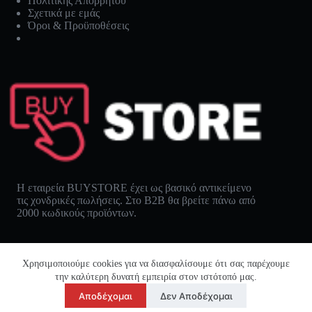
Πολιτικής Απορρήτου
Σχετικά με εμάς
Όροι & Προϋποθέσεις
Η εταιρεία BUYSTORE έχει ως βασικό αντικείμενο
τις χονδρικές πωλήσεις. Στο B2B θα βρείτε πάνω από
2000 κωδικούς προϊόντων.
Χρησιμοποιούμε cookies για να διασφαλίσουμε ότι σας παρέχουμε
την καλύτερη δυνατή εμπειρία στον ιστότοπό μας.
Αποδέχομαι
Δεν Αποδέχομαι