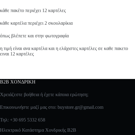
κάθε πακέτο περιέχει 12 καρτέλες
κάθε καρτέλα περιέχει 2 σκουλαρίκια
όπως βλέπετε και στην φωτογραφία
η τιμή είναι ανα καρτέλα και η ελάχιστες καρτέλες σε καθε πακετο
ειναι 12 καρτέλες
B2B ΧΟΝΔΡΙΚΗ
Χρειάζεστε βοήθεια ή έχετε κάποια ερώτηση;
Επικοινωνήστε μαζί μας στο:
buystore.gr@gmail.com
Τηλ: +30 695 5332 658
Ηλεκτρικό Κατάστημα Χονδρικής B2B