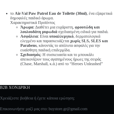
το
Air-Val Paw Patrol Eau de Toilette (30ml)
, ένα εξαιρετικά
δημοφιλές παιδικό άρωμα.
Χαρακτηριστικά Προϊόντος
Άρωμα
: Διαθέτει μια ευχάριστη,
φρουτώδη και
λουλουδάτη μυρωδιά
σχεδιασμένη ειδικά για παιδιά.
Ασφάλεια
: Είναι
υποαλλεργικό
, δερματολογικά
ελεγμένο και παρασκευάζεται
χωρίς SLS, SLES και
Parabens
, κάνοντάς το απόλυτα ασφαλές για την
ευαίσθητη παιδική επιδερμίδα.
Σχεδιασμός
: Η συσκευασία και το μπουκάλι
απεικονίζουν τους αγαπημένους ήρωες της σειράς
(Chase, Marshall, κ.ά.) από το “Heroes Unleashed”
B2B ΧΟΝΔΡΙΚΗ
Χρειάζεστε βοήθεια ή έχετε κάποια ερώτηση;
Επικοινωνήστε μαζί μας στο:
buystore.gr@gmail.com