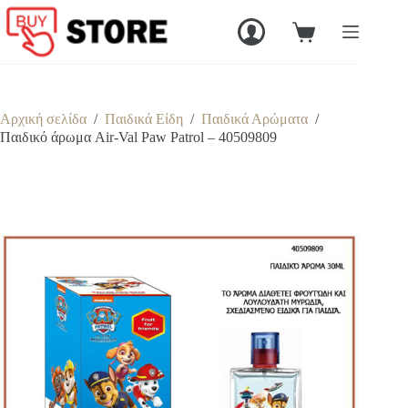
Μετάβαση
στο
Καλάθι
περιεχόμενο
Αγορών
Αρχική σελίδα
/
Παιδικά Είδη
/
Παιδικά Αρώματα
/
Παιδικό άρωμα Air-Val Paw Patrol – 40509809