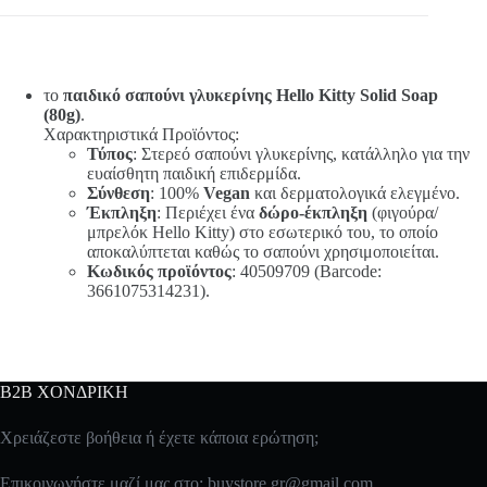
το
παιδικό σαπούνι γλυκερίνης Hello Kitty Solid Soap
(80g)
.
Χαρακτηριστικά Προϊόντος:
Τύπος
: Στερεό σαπούνι γλυκερίνης, κατάλληλο για την
ευαίσθητη παιδική επιδερμίδα.
Σύνθεση
: 100%
Vegan
και δερματολογικά ελεγμένο.
Έκπληξη
: Περιέχει ένα
δώρο-έκπληξη
(φιγούρα/
μπρελόκ Hello Kitty) στο εσωτερικό του, το οποίο
αποκαλύπτεται καθώς το σαπούνι χρησιμοποιείται.
Κωδικός προϊόντος
: 40509709 (Barcode:
3661075314231).
B2B ΧΟΝΔΡΙΚΗ
Χρειάζεστε βοήθεια ή έχετε κάποια ερώτηση;
Επικοινωνήστε μαζί μας στο:
buystore.gr@gmail.com