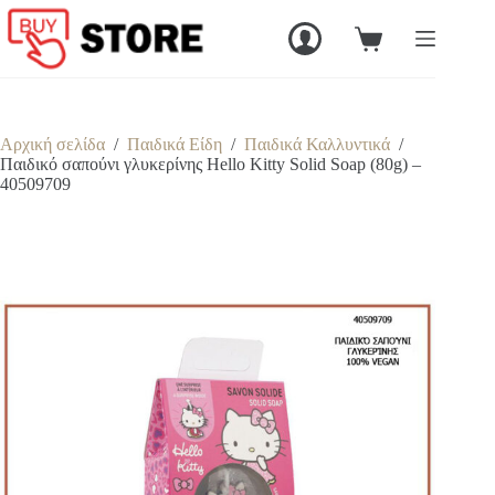
Μετάβαση
στο
Καλάθι
περιεχόμενο
Αγορών
Αρχική σελίδα
/
Παιδικά Είδη
/
Παιδικά Καλλυντικά
/
Παιδικό σαπούνι γλυκερίνης Hello Kitty Solid Soap (80g) –
40509709