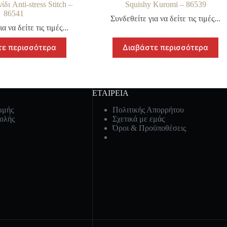
δι Anti-stress Stitch –
Squishy Kuromi – 86539
86541
Συνδεθείτε για να δείτε τις τιμές...
α να δείτε τις τιμές...
τε περισσότερα
Διαβάστε περισσότερα
ΕΤΑΙΡΕΙΑ
ωμής
Πολιτικής Απορρήτου
ολής
Σχετικά με εμάς
Όροι & Προϋποθέσεις