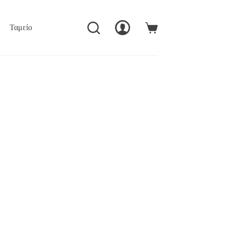
Ταμείο
Ο Λογαριασμός Μού
Καλάθι
Αγορών