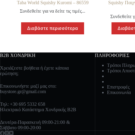
Taba World Squishy Kuromi – 86559
Squishy Παιχνί
Συνδεθείτε για να δείτε τις τιμές...
Συνδεθείτε γι
Διαβάστε περισσότερα
Διαβάσ
B2B ΧΟΝΔΡΙΚΗ
ΠΛΗΡΟΦΟΡΙΕΣ
Τρόποι Πληρ
Χρειάζεστε βοήθεια ή έχετε κάποια
Τρόποι Αποστ
ερώτηση;
Επικοινωνήστε μαζί μας στο:
Επιστροφές
buystore.gr@gmail.com
Επικοινωνία
Τηλ: +30 695 5332 658
Ηλεκτρικό Κατάστημα Χονδρικής B2B
Δευτέρα-Παρασκευή 09:00-21:00 &
Σάββατο 09:00-20:00