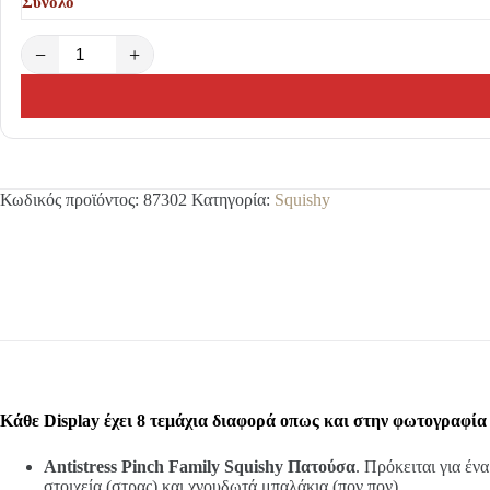
Σύνολο
−
+
Κωδικός προϊόντος:
87302
Κατηγορία:
Squishy
Κάθε Display έχει 8 τεμάχια διαφορά οπως και στην φωτογραφί
Antistress Pinch Family Squishy Πατούσα
. Πρόκειται για έν
στοιχεία (στρας) και χνουδωτά μπαλάκια (πον πον).