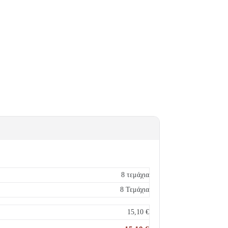
8 τεμάχια
8 Τεμάχια
15,10
€