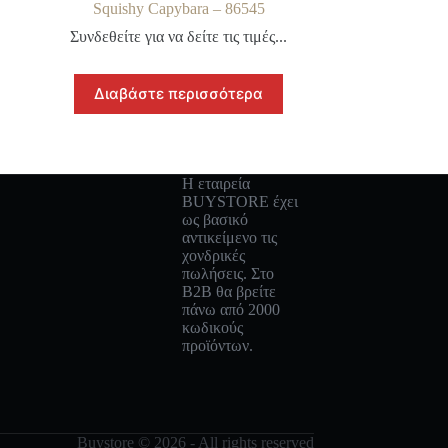
Squishy Capybara – 86545
Συνδεθείτε για να δείτε τις τιμές...
Διαβάστε περισσότερα
Η εταιρεία
BUYSTORE έχει
ως βασικό
αντικείμενο τις
χονδρικές
πωλήσεις. Στο
B2B θα βρείτε
πάνω από 2000
κωδικούς
προϊόντων.
Buystore © 2026 - All rights reserved