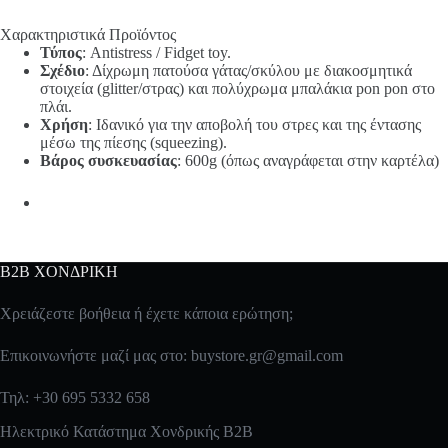
Χαρακτηριστικά Προϊόντος
Τύπος
: Antistress / Fidget toy.
Σχέδιο
: Δίχρωμη πατούσα γάτας/σκύλου με διακοσμητικά
στοιχεία (glitter/στρας) και πολύχρωμα μπαλάκια pon pon στο
πλάι.
Χρήση
: Ιδανικό για την αποβολή του στρες και της έντασης
μέσω της πίεσης (squeezing).
Βάρος συσκευασίας
: 600g (όπως αναγράφεται στην καρτέλα)
B2B ΧΟΝΔΡΙΚΗ
Χρειάζεστε βοήθεια ή έχετε κάποια ερώτηση;
Επικοινωνήστε μαζί μας στο:
buystore.gr@gmail.com
Τηλ: +30 695 5332 658
Ηλεκτρικό Κατάστημα Χονδρικής B2B