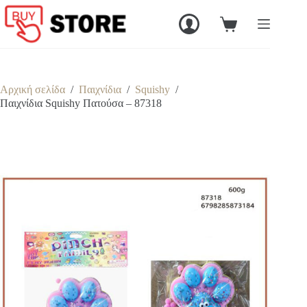
Μετάβαση
στο
Καλάθι
περιεχόμενο
Αγορών
Αρχική σελίδα
/
Παιχνίδια
/
Squishy
/
Παιχνίδια Squishy Πατούσα – 87318