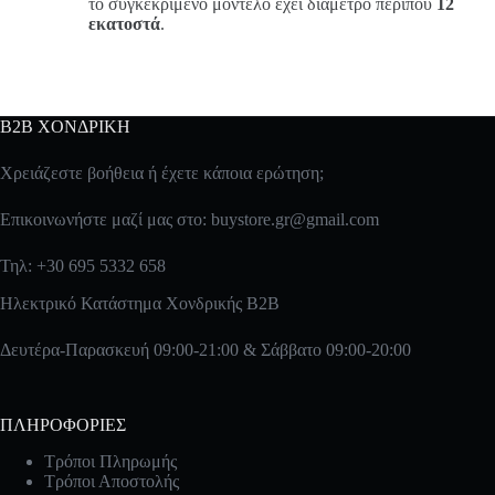
το συγκεκριμένο μοντέλο έχει διάμετρο περίπου
12
εκατοστά
.
B2B ΧΟΝΔΡΙΚΗ
Χρειάζεστε βοήθεια ή έχετε κάποια ερώτηση;
Επικοινωνήστε μαζί μας στο:
buystore.gr@gmail.com
Τηλ: +30 695 5332 658
Ηλεκτρικό Κατάστημα Χονδρικής B2B
Δευτέρα-Παρασκευή 09:00-21:00 & Σάββατο 09:00-20:00
ΠΛΗΡΟΦΟΡΙΕΣ
Τρόποι Πληρωμής
Τρόποι Αποστολής