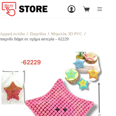
Μετάβαση
στο
Καλάθι
περιεχόμενο
Αγορών
Αρχική σελίδα
/
Παιχνίδια
/
Μπρελόκ 3D PVC
/
παιχνίδι fidget σε σχήμα αστερία – 62229