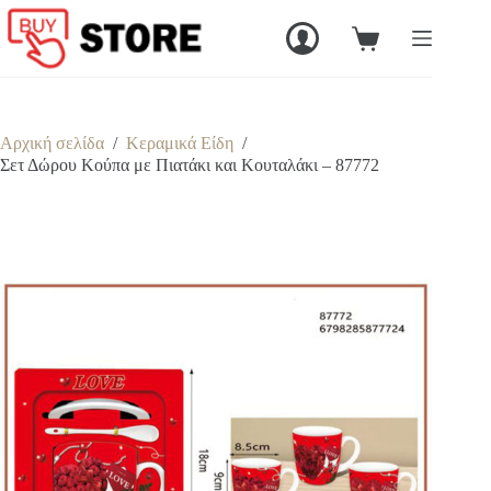
Μετάβαση
στο
Καλάθι
περιεχόμενο
Αγορών
Αρχική σελίδα
/
Κεραμικά Είδη
/
Σετ Δώρου Κούπα με Πιατάκι και Κουταλάκι – 87772