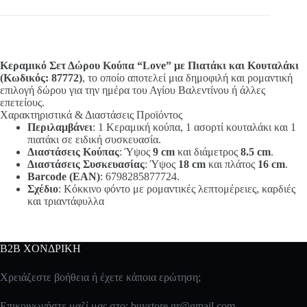
Κεραμικό Σετ Δώρου Κούπα “Love” με Πιατάκι και Κουταλάκι
(Κωδικός: 87772)
, το οποίο αποτελεί μια δημοφιλή και ρομαντική
επιλογή δώρου για την ημέρα του Αγίου Βαλεντίνου ή άλλες
επετείους.
Χαρακτηριστικά & Διαστάσεις Προϊόντος
Περιλαμβάνει
: 1 Κεραμική κούπα, 1 ασορτί κουταλάκι και 1
πιατάκι σε ειδική συσκευασία.
Διαστάσεις Κούπας
: Ύψος
9 cm
και διάμετρος
8.5 cm
.
Διαστάσεις Συσκευασίας
: Ύψος
18 cm
και πλάτος
16 cm
.
Barcode (EAN)
: 6798285877724.
Σχέδιο
: Κόκκινο φόντο με ρομαντικές λεπτομέρειες, καρδιές
και τριαντάφυλλα
B2B ΧΟΝΔΡΙΚΗ
Χρειάζεστε βοήθεια ή έχετε κάποια ερώτηση;
Επικοινωνήστε μαζί μας στο:
buystore.gr@gmail.com