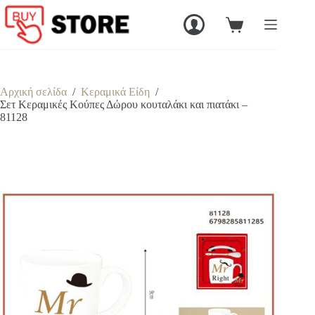
Μετάβαση
στο
Καλάθι
περιεχόμενο
Αγορών
Αρχική σελίδα
/
Κεραμικά Είδη
/
Σετ Κεραμικές Κούπες Δώρου κουταλάκι και πιατάκι –
81128