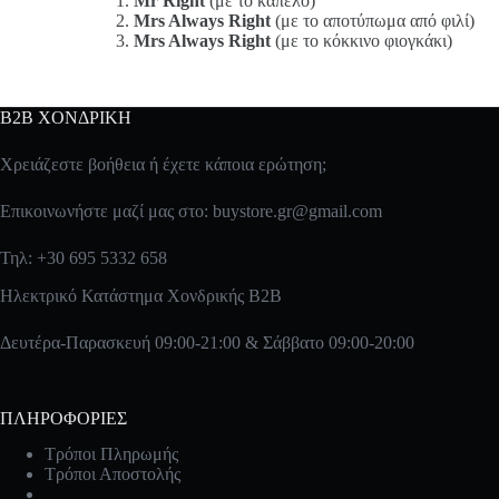
Mr Right
(με το καπέλο)
Mrs Always Right
(με το αποτύπωμα από φιλί)
Mrs Always Right
(με το κόκκινο φιογκάκι)
B2B ΧΟΝΔΡΙΚΗ
Χρειάζεστε βοήθεια ή έχετε κάποια ερώτηση;
Επικοινωνήστε μαζί μας στο:
buystore.gr@gmail.com
Τηλ: +30 695 5332 658
Ηλεκτρικό Κατάστημα Χονδρικής B2B
Δευτέρα-Παρασκευή 09:00-21:00 & Σάββατο 09:00-20:00
ΠΛΗΡΟΦΟΡΙΕΣ
Τρόποι Πληρωμής
Τρόποι Αποστολής