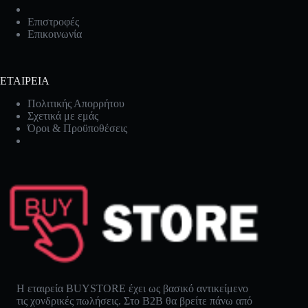
Επιστροφές
Επικοινωνία
ΕΤΑΙΡΕΙΑ
Πολιτικής Απορρήτου
Σχετικά με εμάς
Όροι & Προϋποθέσεις
Η εταιρεία BUYSTORE έχει ως βασικό αντικείμενο
τις χονδρικές πωλήσεις. Στο B2B θα βρείτε πάνω από