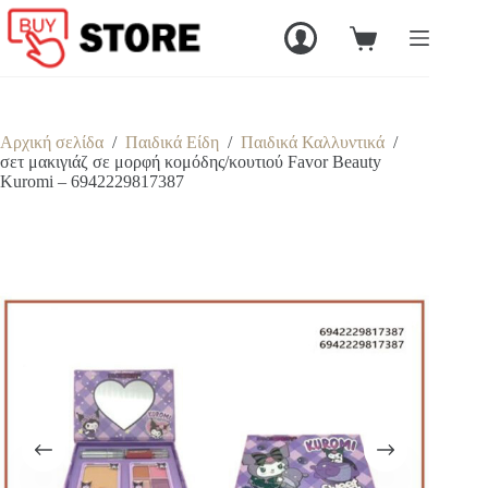
Μετάβαση
στο
Καλάθι
περιεχόμενο
Αγορών
Αρχική σελίδα
/
Παιδικά Είδη
/
Παιδικά Καλλυντικά
/
σετ μακιγιάζ σε μορφή κομόδης/κουτιού Favor Beauty
Kuromi – 6942229817387