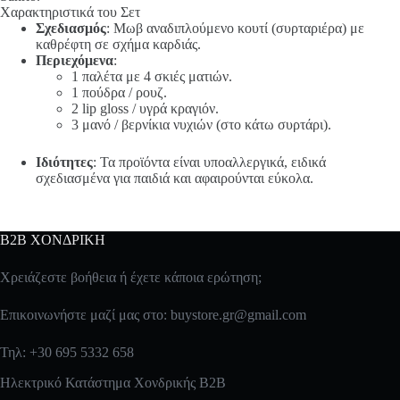
Χαρακτηριστικά του Σετ
Σχεδιασμός
: Μωβ αναδιπλούμενο κουτί (συρταριέρα) με
καθρέφτη σε σχήμα καρδιάς.
Περιεχόμενα
:
1 παλέτα με 4 σκιές ματιών.
1 πούδρα / ρουζ.
2 lip gloss / υγρά κραγιόν.
3 μανό / βερνίκια νυχιών (στο κάτω συρτάρι).
Ιδιότητες
: Τα προϊόντα είναι υποαλλεργικά, ειδικά
σχεδιασμένα για παιδιά και αφαιρούνται εύκολα.
B2B ΧΟΝΔΡΙΚΗ
Χρειάζεστε βοήθεια ή έχετε κάποια ερώτηση;
Επικοινωνήστε μαζί μας στο:
buystore.gr@gmail.com
Τηλ: +30 695 5332 658
Ηλεκτρικό Κατάστημα Χονδρικής B2B