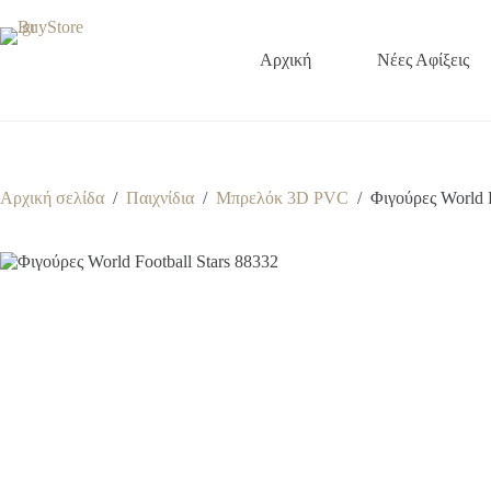
Μετάβαση
στο
περιεχόμενο
Αρχική
Νέες Αφίξεις
Αρχική σελίδα
/
Παιχνίδια
/
Μπρελόκ 3D PVC
/
Φιγούρες World F