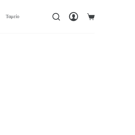
Ταμείο
Ο Λογαριασμός Μού
Καλάθι
Αγορών