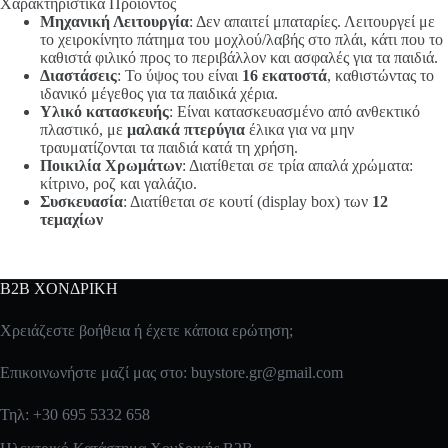
Χαρακτηριστικά Προϊόντος
Μηχανική Λειτουργία
: Δεν απαιτεί μπαταρίες. Λειτουργεί με
το χειροκίνητο πάτημα του μοχλού/λαβής στο πλάι, κάτι που το
καθιστά φιλικό προς το περιβάλλον και ασφαλές για τα παιδιά.
Διαστάσεις
: Το ύψος του είναι
16 εκατοστά
, καθιστώντας το
ιδανικό μέγεθος για τα παιδικά χέρια.
Υλικό κατασκευής
: Είναι κατασκευασμένο από ανθεκτικό
πλαστικό, με
μαλακά πτερύγια
έλικα για να μην
τραυματίζονται τα παιδιά κατά τη χρήση.
Ποικιλία Χρωμάτων
: Διατίθεται σε τρία απαλά χρώματα:
κίτρινο, ροζ και γαλάζιο.
Συσκευασία
: Διατίθεται σε κουτί (display box) των
12
τεμαχίων
B2B ΧΟΝΔΡΙΚΗ
Χρειάζεστε βοήθεια ή έχετε κάποια ερώτηση;
Επικοινωνήστε μαζί μας στο:
buystore.gr@gmail.com
Τηλ: +30 695 5332 658