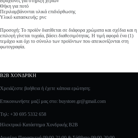
Βραχίονες για στήριξη χεριών
Θήκη για ποτό
Περιλαμβάνονται υλικά επιδιόρθωσης
Υλικό κατασκευής: pvc
Προσοχή: Το προϊόν διατίθεται σε διάφορα χρώματα και σχέδια και η
επιλογή γίνεται τυχαία, βάσει διαθεσιμότητας. Η τιμή αφορά ένα (1)
τεμάχιο και όχι το σύνολο των προϊόντων που απεικονίζονται στη
φωτογραφία.
B2B ΧΟΝΔΡΙΚΗ
Χρειάζεστε βοήθεια ή έχετε κάποια ερώτηση;
Επικοινωνήστε μαζί μας στο:
buystore.gr@gmail.com
Τηλ: +30 695 5332 658
Ηλεκτρικό Κατάστημα Χονδρικής B2B
Δευτέρα-Παρασκευή 09:00-21:00 & Σάββατο 09:00-20:00