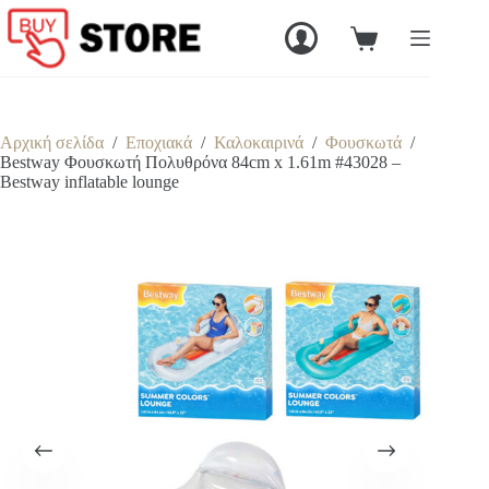
Μετάβαση
στο
Καλάθι
περιεχόμενο
Αγορών
Αρχική σελίδα
/
Εποχιακά
/
Καλοκαιρινά
/
Φουσκωτά
/
Bestway Φουσκωτή Πολυθρόνα 84cm x 1.61m #43028 –
Bestway inflatable lounge