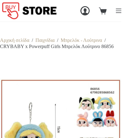
Μετάβαση
στο
Καλάθι
περιεχόμενο
Αγορών
Αρχική σελίδα
/
Παιχνίδια
/
Μπρελόκ - Λούτρινα
/
CRYBABY x Powerpuff Girls Μπρελόκ Λούτρινο 86856