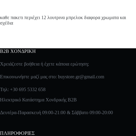
καθε πακετι περιέχει 12 λουτρινα μπρελοκ διαφορα χρωματα και
σχέδια
B2B ΧΟΝΔΡΙΚΗ
Χρειάζεστε βοήθεια ή έχετε κάποια ερώτηση;
Επικοινωνήστε μαζί μας στο:
buystore.gr@gmail.com
Τηλ: +30 695 5332 658
Ηλεκτρικό Κατάστημα Χονδρικής B2B
Δευτέρα-Παρασκευή 09:00-21:00 & Σάββατο 09:00-20:00
ΠΛΗΡΟΦΟΡΙΕΣ