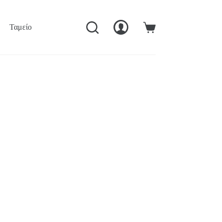
Ταμείο
Ο Λογαριασμός Μού
Καλάθι
Αγορών