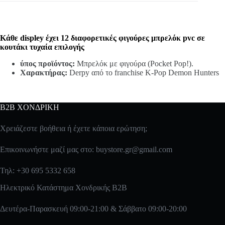
Κάθε displey έχει 12 διαφορετικές φιγούρες μπρελόκ pvc σε
κουτάκι τυχαία επιλογής
ύπος προϊόντος:
Μπρελόκ με φιγούρα (Pocket Pop!).
Χαρακτήρας:
Derpy από το franchise K-Pop Demon Hunters
B2B ΧΟΝΔΡΙΚΗ
Χρειάζεστε βοήθεια ή έχετε κάποια ερώτηση;
Επικοινωνήστε μαζί μας στο:
buystore.gr@gmail.com
Τηλ: +30 695 5332 658
Ηλεκτρικό Κατάστημα Χονδρικής B2B
Δευτέρα-Παρασκευή 09:00-21:00 & Σάββατο 09:00-20:00