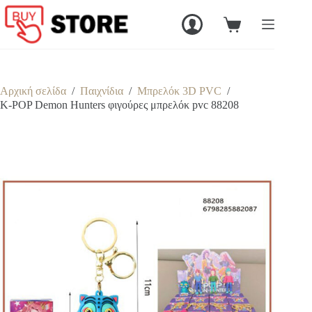
Μετάβαση
στο
Καλάθι
περιεχόμενο
Αγορών
Αρχική σελίδα
/
Παιχνίδια
/
Μπρελόκ 3D PVC
/
K-POP Demon Hunters φιγούρες μπρελόκ pvc 88208