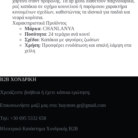
χάρτινο σταντ προβολής. Τα lip gloss διαθέτουν παιχνιδιάρικα,
ροζ καπάκια σε σχήμα κουνελιού ή παρόμοιου χαρακτήρα
κινουμένων σχεδίων, καθιστώντας τα ιδανικά για παιδιά και
νεαρά κορίτσια.
Χαρακτηριστικά Προϊόντος
Μάρκα
: CHANLANYA
Ποσότητα
: 24 τεμάχια ανά κουτί
Σχέδιο
: Καπάκια με φιγούρες ζωάτων
Χρήση
: Προσφέρει ενυδάτωση και απαλή λάμψη στα
χείλη
B2B ΧΟΝΔΡΙΚΗ
Χρειάζεστε βοήθεια ή έχετε κάποια ερώτηση;
Επικοινωνήστε μαζί μας στο:
buystore.gr@gmail.com
Τηλ: +30 695 5332 658
Ηλεκτρικό Κατάστημα Χονδρικής B2B