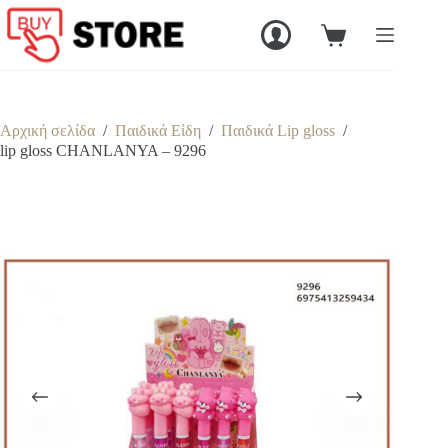
Μετάβαση
στο
Καλάθι
περιεχόμενο
Αγορών
Αρχική σελίδα
/
Παιδικά Είδη
/
Παιδικά Lip gloss
/
lip gloss CHANLANYA – 9296