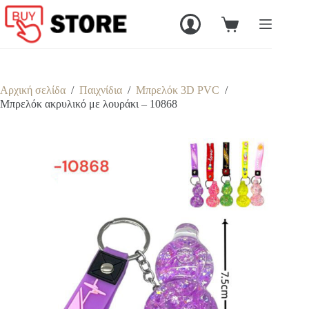
Μετάβαση
στο
Καλάθι
περιεχόμενο
Αγορών
Αρχική σελίδα
/
Παιχνίδια
/
Μπρελόκ 3D PVC
/
Mπρελόκ ακρυλικό με λουράκι – 10868