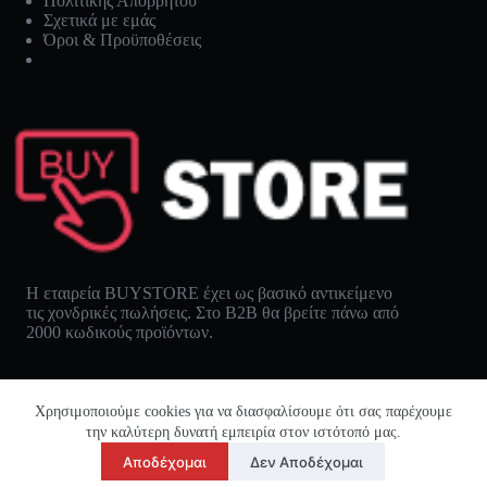
Πολιτικής Απορρήτου
Σχετικά με εμάς
Όροι & Προϋποθέσεις
Η εταιρεία BUYSTORE έχει ως βασικό αντικείμενο
τις χονδρικές πωλήσεις. Στο B2B θα βρείτε πάνω από
2000 κωδικούς προϊόντων.
Χρησιμοποιούμε cookies για να διασφαλίσουμε ότι σας παρέχουμε
την καλύτερη δυνατή εμπειρία στον ιστότοπό μας.
Αποδέχομαι
Δεν Αποδέχομαι