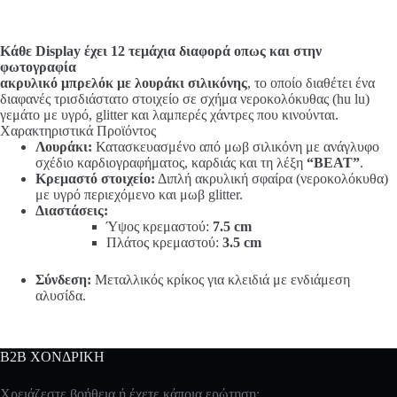
Κάθε Display έχει 12 τεμάχια διαφορά οπως και στην
φωτογραφία
ακρυλικό μπρελόκ με λουράκι σιλικόνης
, το οποίο διαθέτει ένα
διαφανές τρισδιάστατο στοιχείο σε σχήμα νεροκολόκυθας (hu lu)
γεμάτο με υγρό, glitter και λαμπερές χάντρες που κινούνται.
Χαρακτηριστικά Προϊόντος
Λουράκι:
Κατασκευασμένο από μωβ σιλικόνη με ανάγλυφο
σχέδιο καρδιογραφήματος, καρδιάς και τη λέξη
“BEAT”
.
Κρεμαστό στοιχείο:
Διπλή ακρυλική σφαίρα (νεροκολόκυθα)
με υγρό περιεχόμενο και μωβ glitter.
Διαστάσεις:
Ύψος κρεμαστού:
7.5 cm
Πλάτος κρεμαστού:
3.5 cm
Σύνδεση:
Μεταλλικός κρίκος για κλειδιά με ενδιάμεση
αλυσίδα.
B2B ΧΟΝΔΡΙΚΗ
Χρειάζεστε βοήθεια ή έχετε κάποια ερώτηση;