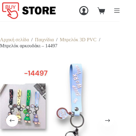
Μετάβαση
στο
Καλάθι
περιεχόμενο
Αγορών
Αρχική σελίδα
/
Παιχνίδια
/
Μπρελόκ 3D PVC
/
Mπρελόκ αρκουδάκι – 14497