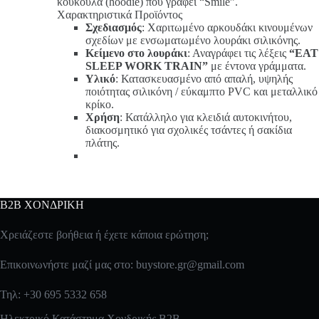
κουκούλα (hoodie) που γράφει “Smile”.
Χαρακτηριστικά Προϊόντος
Σχεδιασμός
: Χαριτωμένο αρκουδάκι κινουμένων
σχεδίων με ενσωματωμένο λουράκι σιλικόνης.
Κείμενο στο λουράκι
: Αναγράφει τις λέξεις
“EAT
SLEEP WORK TRAIN”
με έντονα γράμματα.
Υλικό
: Κατασκευασμένο από απαλή, υψηλής
ποιότητας σιλικόνη / εύκαμπτο PVC και μεταλλικό
κρίκο.
Χρήση
: Κατάλληλο για κλειδιά αυτοκινήτου,
διακοσμητικό για σχολικές τσάντες ή σακίδια
πλάτης.
B2B ΧΟΝΔΡΙΚΗ
Χρειάζεστε βοήθεια ή έχετε κάποια ερώτηση;
Επικοινωνήστε μαζί μας στο:
buystore.gr@gmail.com
Τηλ: +30 695 5332 658
Ηλεκτρικό Κατάστημα Χονδρικής B2B