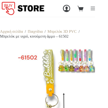
Μετάβαση
στο
Καλάθι
περιεχόμενο
Αγορών
Αρχική σελίδα
/
Παιχνίδια
/
Μπρελόκ 3D PVC
/
Mπρελόκ με υγρό, κινούμενη άμμο – 61502