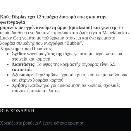
Κάθε Display έχει 12 τεμάχια διαφορά οπως και στην
φωτογραφία
μπρελόκ με υγρό, κινούμενη άμμο (quicksand) και γκλίτερ
, το
οποίο διαθέτει ένα διαφανές τρισδιάστατο ζωάκι (γάτα Maneki-neko /
Lucky Cat) γεμάτο με πολύχρωμα στοιχεία και ένα κρεμαστό
λουράκι σιλικόνης που αναγράφει “Bubble”.
Χαρακτηριστικά Προϊόντος
Σχέδιο
: Φιγούρα γάτας της τύχης γεμάτη με υγρό, λαμπερά
στοιχεία και κομφετί.
Διαστάσεις
: Το ύψος της κρεμαστής φιγούρας είναι
5.5
εκατοστά
.
Αξεσουάρ
: Περιλαμβάνει χρυσό κρίκο, κούμπωμα καβουράκι
και κίτρινο λουράκι καρπού.
Χρήση
: Κατάλληλο για διακόσμηση σε κλειδιά, σχολικές
τσάντες ή σακίδια πλάτης.
B2B ΧΟΝΔΡΙΚΗ
Χρειάζεστε βοήθεια ή έχετε κάποια ερώτηση;