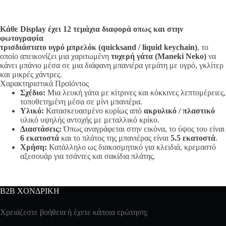
Κάθε Display έχει 12 τεμάχια διαφορά οπως και στην
φωτογραφία
τρισδιάστατο υγρό μπρελόκ (quicksand / liquid keychain)
, το
οποίο απεικονίζει μια χαριτωμένη
τυχερή γάτα (Maneki Neko)
να
κάνει μπάνιο μέσα σε μια διάφανη μπανιέρα γεμάτη με υγρό, γκλίτερ
και μικρές χάντρες.
Χαρακτηριστικά Προϊόντος
Σχέδιο:
Μια λευκή γάτα με κίτρινες και κόκκινες λεπτομέρειες,
τοποθετημένη μέσα σε μίνι μπανιέρα.
Υλικό:
Κατασκευασμένο κυρίως από
ακρυλικό / πλαστικό
υλικό υψηλής αντοχής με μεταλλικό κρίκο.
Διαστάσεις:
Όπως αναγράφεται στην εικόνα, το ύψος του είναι
6 εκατοστά
και το πλάτος της μπανιέρας είναι
5.5 εκατοστά
.
Χρήση:
Κατάλληλο ως διακοσμητικό για κλειδιά, κρεμαστό
αξεσουάρ για τσάντες και σακίδια πλάτης.
B2B ΧΟΝΔΡΙΚΗ
Χρειάζεστε βοήθεια ή έχετε κάποια ερώτηση;