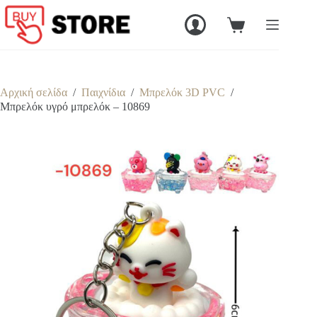
Μετάβαση
στο
Καλάθι
περιεχόμενο
Αγορών
Αρχική σελίδα
/
Παιχνίδια
/
Μπρελόκ 3D PVC
/
Mπρελόκ υγρό μπρελόκ – 10869