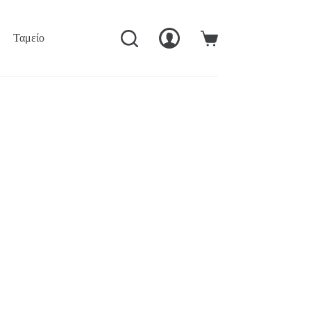
Ταμείο
Ο Λογαριασμός Μού
Καλάθι
Αγορών