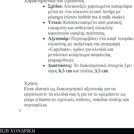
Χαρακτηριστικά του Προϊόντος
Σχέδιο:
Απεικονίζει χαριτωμένα καπιμπάρα
μέσα σε ένα κόκκινο-λευκό ποτήρι με
ρόφημα (τύπου bubble tea ή milk shake).
Υλικό:
Κατασκευασμένο από μαλακή,
εύκαμπτη και ανθεκτική σιλικόνη/
καουτσούκ υψηλής ποιότητας.
Αξεσουάρ:
Περιλαμβάνει ένα καφέ λουράκι
σιλικόνης με ανάγλυφη την αναγραφή
«Capybara», κρίκο για κλειδιά και
μεταλλικό κούμπωμα ασφαλείας
(καραμπίνερ).
Διαστάσεις:
Το διακοσμητικό στοιχείο έχει
ύψος
6,5 cm
και πλάτος
3,5 cm
.
Χρήση
Είναι ιδανικό ως διακοσμητικό αξεσουάρ για να
οργανώσετε τα κλειδιά σας ή για να το κρεμάσετε ως
γούρι (charm) σε σχολικές τσάντες, σακίδια πλάτης και
πορτοφόλια.
B2B ΧΟΝΔΡΙΚΗ