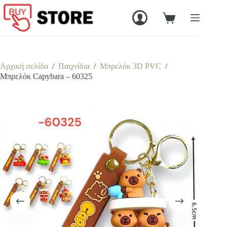
Μετάβαση
στο
Καλάθι
περιεχόμενο
Αγορών
Αρχική σελίδα
/
Παιχνίδια
/
Μπρελόκ 3D PVC
/
Mπρελόκ Capybara – 60325