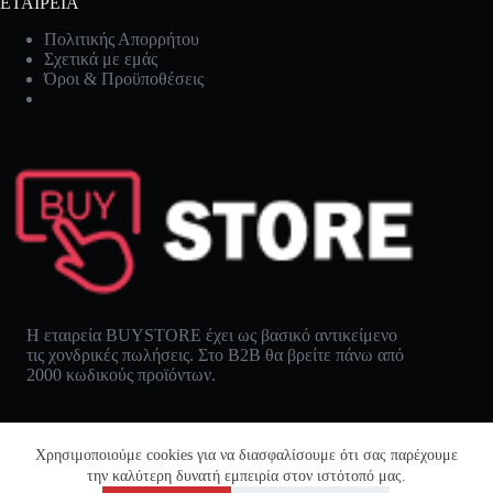
ΕΤΑΙΡΕΙΑ
Πολιτικής Απορρήτου
Σχετικά με εμάς
Όροι & Προϋποθέσεις
Η εταιρεία BUYSTORE έχει ως βασικό αντικείμενο
τις χονδρικές πωλήσεις. Στο B2B θα βρείτε πάνω από
2000 κωδικούς προϊόντων.
Χρησιμοποιούμε cookies για να διασφαλίσουμε ότι σας παρέχουμε
την καλύτερη δυνατή εμπειρία στον ιστότοπό μας.