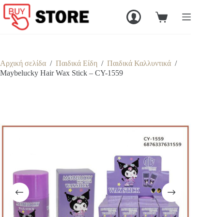
Μετάβαση
στο
Καλάθι
περιεχόμενο
Αγορών
Αρχική σελίδα
/
Παιδικά Είδη
/
Παιδικά Καλλυντικά
/
Maybelucky Hair Wax Stick – CY-1559