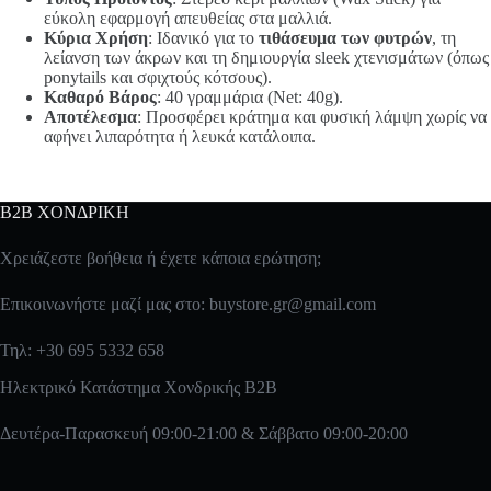
εύκολη εφαρμογή απευθείας στα μαλλιά.
Κύρια Χρήση
: Ιδανικό για το
τιθάσευμα των φυτρών
, τη
λείανση των άκρων και τη δημιουργία sleek χτενισμάτων (όπως
ponytails και σφιχτούς κότσους).
Καθαρό Βάρος
: 40 γραμμάρια (Net: 40g).
Αποτέλεσμα
: Προσφέρει κράτημα και φυσική λάμψη χωρίς να
αφήνει λιπαρότητα ή λευκά κατάλοιπα.
B2B ΧΟΝΔΡΙΚΗ
Χρειάζεστε βοήθεια ή έχετε κάποια ερώτηση;
Επικοινωνήστε μαζί μας στο:
buystore.gr@gmail.com
Τηλ: +30 695 5332 658
Ηλεκτρικό Κατάστημα Χονδρικής B2B
Δευτέρα-Παρασκευή 09:00-21:00 & Σάββατο 09:00-20:00