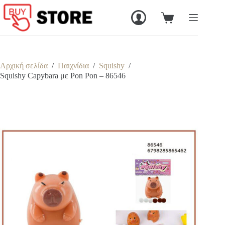
Μετάβαση
στο
Καλάθι
περιεχόμενο
Αγορών
Αρχική σελίδα
/
Παιχνίδια
/
Squishy
/
Squishy Capybara με Pon Pon – 86546