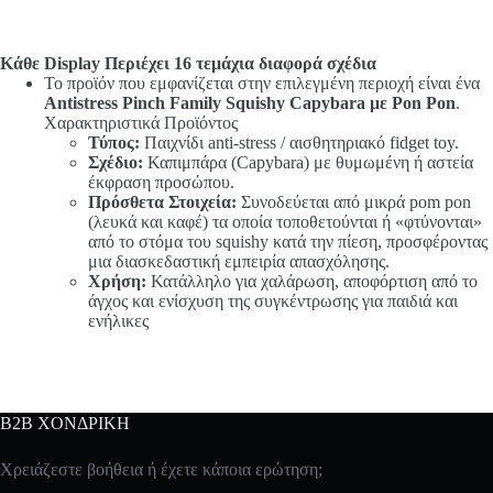
Κάθε Display Περιέχει 16 τεμάχια διαφορά σχέδια
Το προϊόν που εμφανίζεται στην επιλεγμένη περιοχή είναι ένα
Antistress Pinch Family Squishy Capybara με Pon Pon
.
Χαρακτηριστικά Προϊόντος
Τύπος:
Παιχνίδι anti-stress / αισθητηριακό fidget toy.
Σχέδιο:
Καπιμπάρα (Capybara) με θυμωμένη ή αστεία
έκφραση προσώπου.
Πρόσθετα Στοιχεία:
Συνοδεύεται από μικρά pom pon
(λευκά και καφέ) τα οποία τοποθετούνται ή «φτύνονται»
από το στόμα του squishy κατά την πίεση, προσφέροντας
μια διασκεδαστική εμπειρία απασχόλησης.
Χρήση:
Κατάλληλο για χαλάρωση, αποφόρτιση από το
άγχος και ενίσχυση της συγκέντρωσης για παιδιά και
ενήλικες
B2B ΧΟΝΔΡΙΚΗ
Χρειάζεστε βοήθεια ή έχετε κάποια ερώτηση;