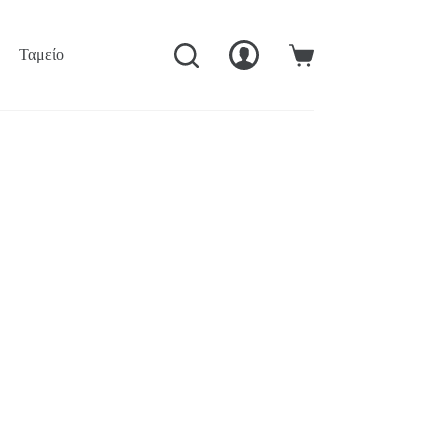
Ταμείο
Ο Λογαριασμός Μού
Καλάθι
Αγορών