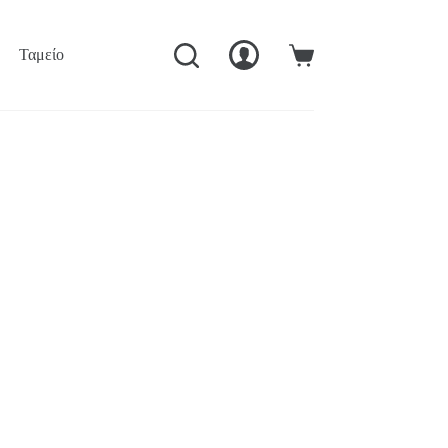
Ταμείο
Ο Λογαριασμός Μού
Καλάθι
Αγορών