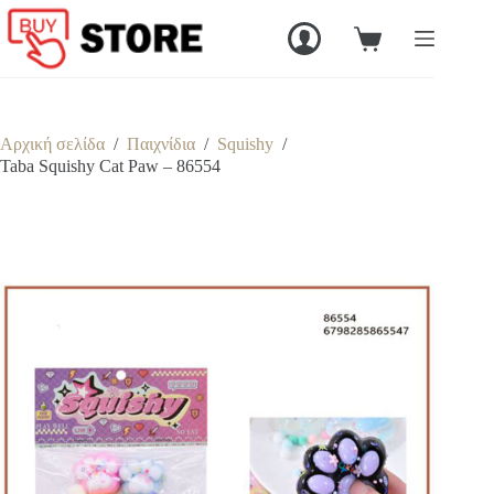
Μετάβαση
στο
Καλάθι
περιεχόμενο
Αγορών
Αρχική σελίδα
/
Παιχνίδια
/
Squishy
/
Taba Squishy Cat Paw – 86554