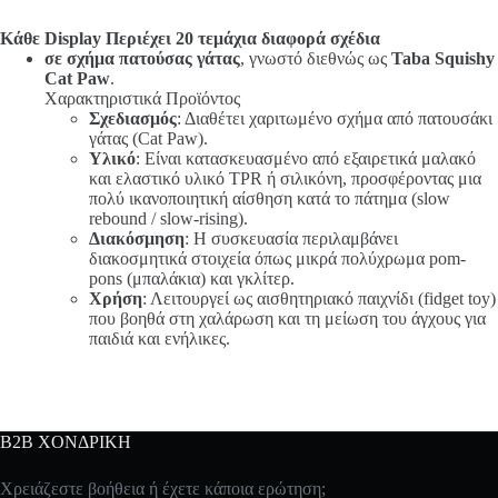
Κάθε Display Περιέχει 20 τεμάχια διαφορά σχέδια
σε σχήμα πατούσας γάτας
, γνωστό διεθνώς ως
Taba Squishy
Cat Paw
.
Χαρακτηριστικά Προϊόντος
Σχεδιασμός
: Διαθέτει χαριτωμένο σχήμα από πατουσάκι
γάτας (Cat Paw).
Υλικό
: Είναι κατασκευασμένο από εξαιρετικά μαλακό
και ελαστικό υλικό TPR ή σιλικόνη, προσφέροντας μια
πολύ ικανοποιητική αίσθηση κατά το πάτημα (slow
rebound / slow-rising).
Διακόσμηση
: Η συσκευασία περιλαμβάνει
διακοσμητικά στοιχεία όπως μικρά πολύχρωμα pom-
pons (μπαλάκια) και γκλίτερ.
Χρήση
: Λειτουργεί ως αισθητηριακό παιχνίδι (fidget toy)
που βοηθά στη χαλάρωση και τη μείωση του άγχους για
παιδιά και ενήλικες.
B2B ΧΟΝΔΡΙΚΗ
Χρειάζεστε βοήθεια ή έχετε κάποια ερώτηση;