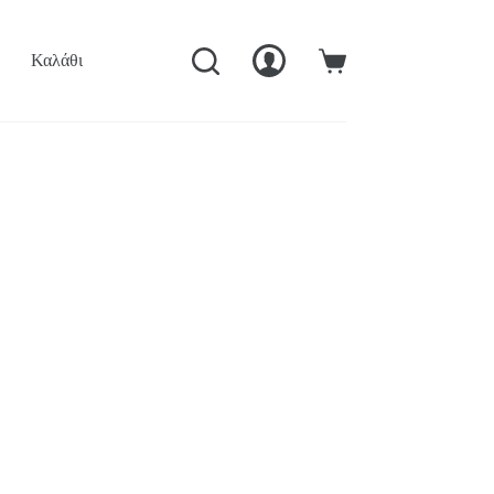
Καλάθι
Ταμείο
Ο Λογαριασμός Μού
Καλάθι
Αγορών