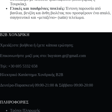
Τουρκίας).
Γλυκές και πουδρένιες πινελιές:
Έντονη παρουσία από
βανίλια, βενζόη και άνθη βιολέτας που προσφέρουν ένα απαλό,
σαγηνευτικό και «μεταξένιο» (satin) τελείωμα.
B2B ΧΟΝΔΡΙΚΗ
Χρειάζεστε βοήθεια ή έχετε κάποια ερώτηση;
Επικοινωνήστε μαζί μας στο:
buystore.gr@gmail.com
Τηλ: +30 695 5332 658
Ηλεκτρικό Κατάστημα Χονδρικής B2B
Δευτέρα-Παρασκευή 09:00-21:00 & Σάββατο 09:00-20:00
ΠΛΗΡΟΦΟΡΙΕΣ
Τρόποι Πληρωμής