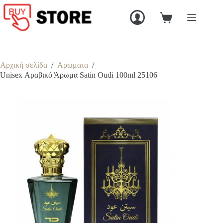
Μετάβαση
στο
Καλάθι
περιεχόμενο
Αγορών
Αρχική σελίδα
/
Αρώματα
/
Unisex Αραβικό Άρωμα Satin Oudi 100ml 25106