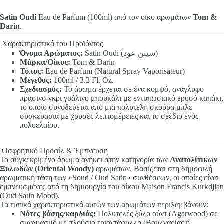
Satin Oudi
Eau de Parfum (100ml) από τον οίκο αρωμάτων
Tom &
Darin
.
Χαρακτηριστικά του Προϊόντος
Όνομα Αρώματος:
Satin Oudi (سيتن عود)
Μάρκα/Οίκος:
Tom & Darin
Τύπος:
Eau de Parfum (Natural Spray Vaporisateur)
Μέγεθος:
100ml / 3.3 Fl. Oz.
Σχεδιασμός:
Το άρωμα έρχεται σε ένα κομψό, ανάγλυφο
πράσινο-γκρι γυάλινο μπουκάλι με εντυπωσιακό χρυσό καπάκι,
το οποίο συνοδεύεται από μια πολυτελή σκούρα μπλε
συσκευασία με χρυσές λεπτομέρειες και το σχέδιο ενός
πολυελαίου.
Οσφρητικό Προφίλ & Έμπνευση
Το συγκεκριμένο άρωμα ανήκει στην κατηγορία των
Ανατολίτικων
Ξυλωδών (Oriental Woody)
αρωμάτων. Βασίζεται στη δημοφιλή
αρωματική τάση των «Soud / Oud Satin» συνθέσεων, οι οποίες είναι
εμπνευσμένες από τη δημιουργία του οίκου
Maison Francis Kurkdjian
(Oud Satin Mood)
.
Τα τυπικά χαρακτηριστικά αυτών των αρωμάτων περιλαμβάνουν:
Νότες βάσης/καρδιάς:
Πολυτελές ξύλο ούντ (Agarwood) σε
συνδυασμό με πλούσιο τριαντάφυλλο (Βουλγαρίας ή