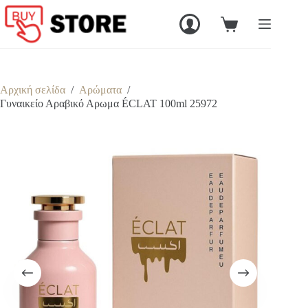
Μετάβαση
στο
Καλάθι
περιεχόμενο
Αγορών
Αρχική σελίδα
/
Αρώματα
/
Γυναικείο Αραβικό Αρωμα ÉCLAT 100ml 25972