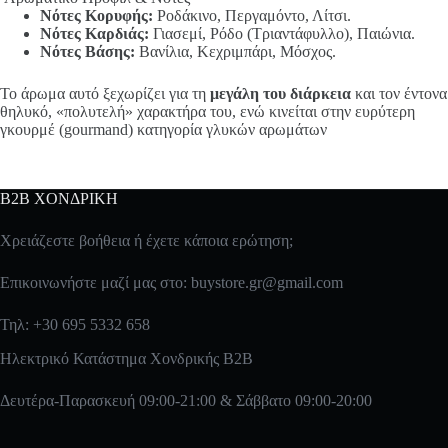
Νότες Κορυφής:
Ροδάκινο, Περγαμόντο, Λίτσι.
Νότες Καρδιάς:
Γιασεμί, Ρόδο (Τριαντάφυλλο), Παιώνια.
Νότες Βάσης:
Βανίλια, Κεχριμπάρι, Μόσχος.
Το άρωμα αυτό ξεχωρίζει για τη
μεγάλη του διάρκεια
και τον έντονα
θηλυκό, «πολυτελή» χαρακτήρα του, ενώ κινείται στην ευρύτερη
γκουρμέ (gourmand) κατηγορία γλυκών αρωμάτων
B2B ΧΟΝΔΡΙΚΗ
Χρειάζεστε βοήθεια ή έχετε κάποια ερώτηση;
Επικοινωνήστε μαζί μας στο:
buystore.gr@gmail.com
Τηλ: +30 695 5332 658
Ηλεκτρικό Κατάστημα Χονδρικής B2B
Δευτέρα-Παρασκευή 09:00-21:00 & Σάββατο 09:00-20:00