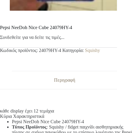
Pepsi NeeDoh Nice Cube 24079HY-4
Συνδεθείτε για να δείτε τις τιμές...
Κωδικός προϊόντος:
24079HY-4
Κατηγορία:
Squishy
Περιγραφή
κάθε display έχει 12 τεμάχια
Κύρια Χαρακτηριστικά
Pepsi NeeDoh Nice Cube 24079HY-4
Τύπος Προϊόντος
: Squishy / fidget παιχνίδι αισθητηριακής
πίεσης σε σχήμα παγοκύβου με το επίσημο λογότυπο της Pepsi.