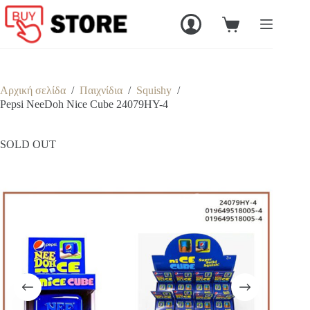
Μετάβαση
στο
Καλάθι
περιεχόμενο
Αγορών
Αρχική σελίδα
/
Παιχνίδια
/
Squishy
/
Pepsi NeeDoh Nice Cube 24079HY-4
SOLD OUT