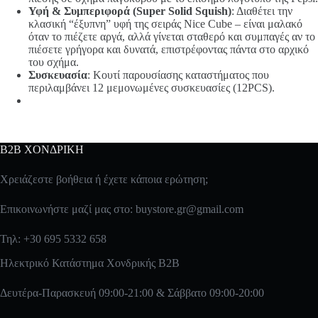
Υφή & Συμπεριφορά (Super Solid Squish)
: Διαθέτει την
κλασική “έξυπνη” υφή της σειράς Nice Cube – είναι μαλακό
όταν το πιέζετε αργά, αλλά γίνεται σταθερό και συμπαγές αν το
πιέσετε γρήγορα και δυνατά, επιστρέφοντας πάντα στο αρχικό
του σχήμα.
Συσκευασία
: Κουτί παρουσίασης καταστήματος που
περιλαμβάνει 12 μεμονωμένες συσκευασίες (12PCS).
B2B ΧΟΝΔΡΙΚΗ
Χρειάζεστε βοήθεια ή έχετε κάποια ερώτηση;
Επικοινωνήστε μαζί μας στο:
buystore.gr@gmail.com
Τηλ: +30 695 5332 658
Ηλεκτρικό Κατάστημα Χονδρικής B2B
Δευτέρα-Παρασκευή 09:00-21:00 & Σάββατο 09:00-20:00